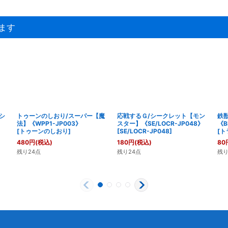
ます
シ
トゥーンのしおり/スーパー【魔
応戦するＧ/シークレット【モン
鉄
法】《WPP1-JP003》
スター】《SE/LOCR-JP048》
《B
[
トゥーンのしおり
]
[
SE/LOCR-JP048
]
[
ト
480
円
(税込)
180
円
(税込)
80
残り24点
残り24点
残り