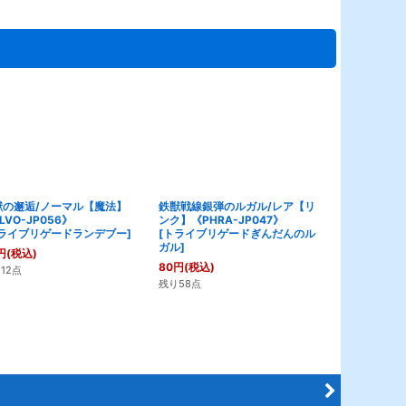
獣の邂逅/ノーマル【魔法】
鉄獣戦線銀弾のルガル/レア【リ
鉄獣戦線 塊
LVO-JP056》
ンク】《PHRA-JP047》
トラ（ロゴ）【
ライブリゲードランデブー
]
[
トライブリゲードぎんだんのル
JP068》
ガル
]
[
とらいぶり
円
(税込)
あぶるむ
]
80
円
(税込)
12点
180
円
(税込)
残り58点
残り7点