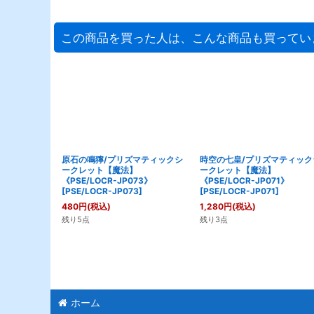
この商品を買った人は、こんな商品も買ってい
原石の鳴獰/プリズマティックシ
時空の七皇/プリズマティック
ークレット【魔法】
ークレット【魔法】
《PSE/LOCR-JP073》
《PSE/LOCR-JP071》
[
PSE/LOCR-JP073
]
[
PSE/LOCR-JP071
]
480
円
(税込)
1,280
円
(税込)
残り5点
残り3点
ホーム