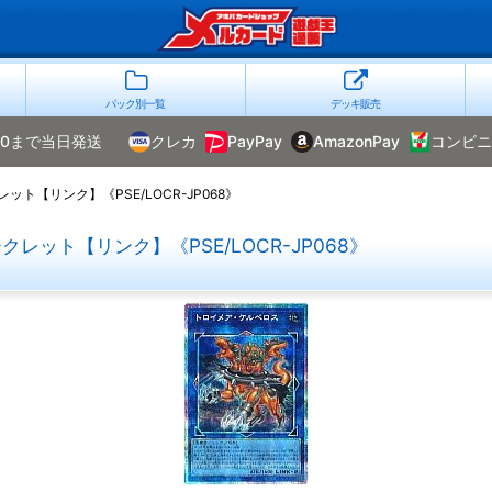
パック別一覧
デッキ販売
00まで当日発送
クレカ
PayPay
AmazonPay
コンビニ
【リンク】《PSE/LOCR-JP068》
ット【リンク】《PSE/LOCR-JP068》