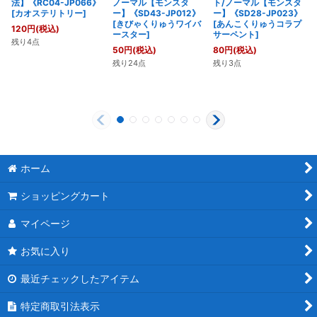
法】《RC04-JP066》
ノーマル【モンスタ
ト/ノーマル【モンスタ
[
カオステリトリー
]
ー】《SD43-JP012》
ー】《SD28-JP023》
[
きびゃくりゅうワイバ
[
あんこくりゅうコラプ
120
円
(税込)
ースター
]
サーペント
]
残り4点
50
円
(税込)
80
円
(税込)
残り24点
残り3点
ホーム
ショッピングカート
マイページ
お気に入り
最近チェックしたアイテム
特定商取引法表示