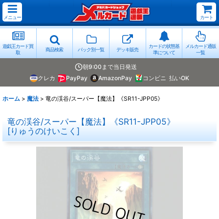
メニュー
カート
遊戯王カード買
カードの状態基
メルカード通販
商品検索
パック別一覧
デッキ販売
取
準について
一覧
朝9:00まで当日発送
クレカ
PayPay
AmazonPay
コンビニ
払いOK
ホーム
>
魔法
>
竜の渓谷/スーパー【魔法】《SR11-JPP05》
竜の渓谷/スーパー【魔法】《SR11-JPP05》
[
りゅうのけいこく
]