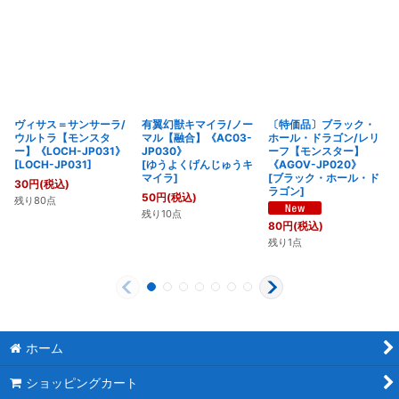
ヴィサス＝サンサーラ/
有翼幻獣キマイラ/ノー
〔特価品〕ブラック・
ウルトラ【モンスタ
マル【融合】《AC03-
ホール・ドラゴン/レリ
ー】《LOCH-JP031》
JP030》
ーフ【モンスター】
[
LOCH-JP031
]
[
ゆうよくげんじゅうキ
《AGOV-JP020》
マイラ
]
[
ブラック・ホール・ド
30
円
(税込)
ラゴン
]
50
円
(税込)
残り80点
残り10点
80
円
(税込)
残り1点
ホーム
ショッピングカート