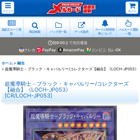
メニュー
カート
遊戯王カード買
カードの状態基
メルカード通販
商品検索
パック別一覧
デッキ販売
取
準について
一覧
朝9:00まで当日発送
クレカ
PayPay
AmazonPay
コンビニ
払いOK
ホーム
>
融合
>
超魔導騎士－ブラック・キャバルリー/コレクターズ【融合】《LOCH-JP053》
超魔導騎士－ブラック・キャバルリー/コレクターズ
【融合】《LOCH-JP053》
[
CR/LOCH-JP053
]