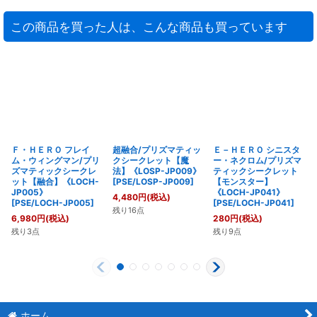
この商品を買った人は、こんな商品も買っています
Ｆ・ＨＥＲＯ フレイ
超融合/プリズマティッ
Ｅ－ＨＥＲＯ シニスタ
ム・ウィングマン/プリ
クシークレット【魔
ー・ネクロム/プリズマ
ズマティックシークレ
法】《LOSP-JP009》
ティックシークレット
ット【融合】《LOCH-
[
PSE/LOSP-JP009
]
【モンスター】
JP005》
《LOCH-JP041》
4,480
円
(税込)
[
PSE/LOCH-JP005
]
[
PSE/LOCH-JP041
]
残り16点
6,980
円
(税込)
280
円
(税込)
残り3点
残り9点
ホーム