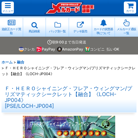
メニュー
カート
遊戯王カード買
カードの状態基
メルカード通販
商品検索
パック別一覧
デッキ販売
取
準について
一覧
朝9:00まで当日発送
クレカ
PayPay
AmazonPay
コンビニ
払いOK
ホーム
>
融合
>
Ｆ・ＨＥＲＯシャイニング・フレア・ウィングマン/プリズマティックシークレ
ット【融合】《LOCH-JP004》
Ｆ・ＨＥＲＯシャイニング・フレア・ウィングマン/プ
リズマティックシークレット【融合】《LOCH-
JP004》
[
PSE/LOCH-JP004
]