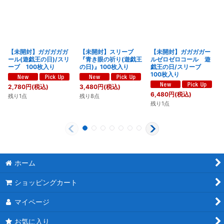
【未開封】ガガガガガ
【未開封】スリーブ
【未開封】ガガガガー
ール(遊戯王の日)/スリ
『青き眼の祈り(遊戯王
ルゼロゼロコール 遊
ーブ 100枚入り
の日)』100枚入り
戯王の日/スリーブ
100枚入り
2,780
円
(税込)
3,480
円
(税込)
6,480
円
(税込)
残り1点
残り8点
残り1点
ホーム
ショッピングカート
マイページ
お気に入り