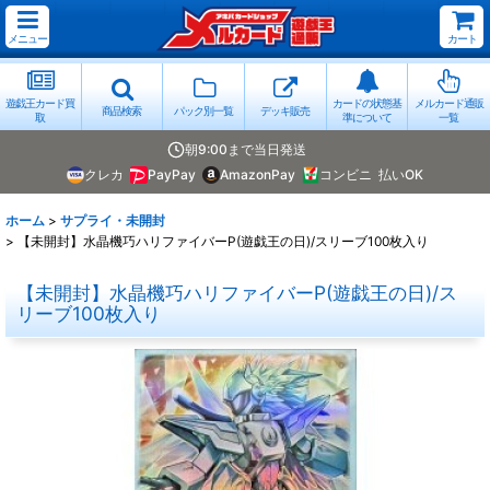
メニュー
カート
遊戯王カード買
カードの状態基
メルカード通販
商品検索
パック別一覧
デッキ販売
取
準について
一覧
朝9:00まで当日発送
クレカ
PayPay
AmazonPay
コンビニ
払いOK
ホーム
>
サプライ・未開封
>
【未開封】水晶機巧ハリファイバーP(遊戯王の日)/スリーブ100枚入り
【未開封】水晶機巧ハリファイバーP(遊戯王の日)/ス
リーブ100枚入り