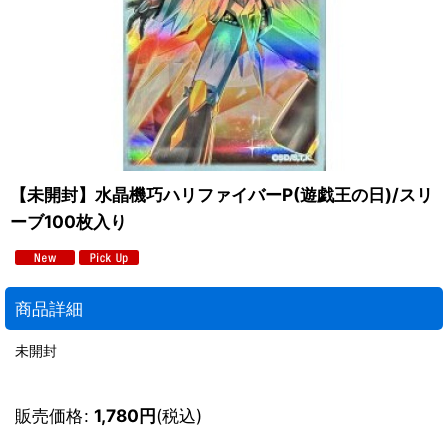
【未開封】水晶機巧ハリファイバーP(遊戯王の日)/スリ
ーブ100枚入り
商品詳細
未開封
販売価格
:
1,780
円
(税込)