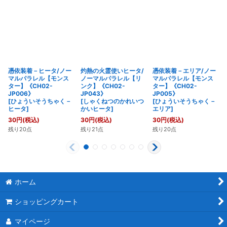
憑依装着－ヒータ/ノー
灼熱の火霊使いヒータ/
憑依装着－エリア/ノー
マルパラレル【モンス
ノーマルパラレル【リ
マルパラレル【モンス
ター】《CH02-
ンク】《CH02-
ター】《CH02-
JP006》
JP043》
JP005》
[
ひょういそうちゃく－
[
しゃくねつのかれいつ
[
ひょういそうちゃく－
ヒータ
]
かいヒータ
]
エリア
]
30
円
(税込)
30
円
(税込)
30
円
(税込)
残り20点
残り21点
残り20点
ホーム
ショッピングカート
マイページ