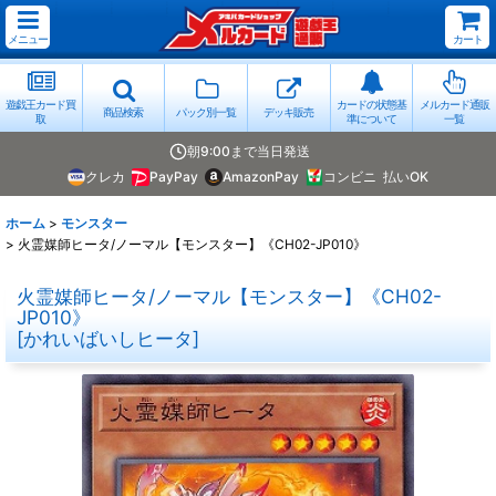
メニュー
カート
遊戯王カード買
カードの状態基
メルカード通販
商品検索
パック別一覧
デッキ販売
取
準について
一覧
朝9:00まで当日発送
クレカ
PayPay
AmazonPay
コンビニ
払いOK
ホーム
>
モンスター
>
火霊媒師ヒータ/ノーマル【モンスター】《CH02-JP010》
火霊媒師ヒータ/ノーマル【モンスター】《CH02-
JP010》
[
かれいばいしヒータ
]