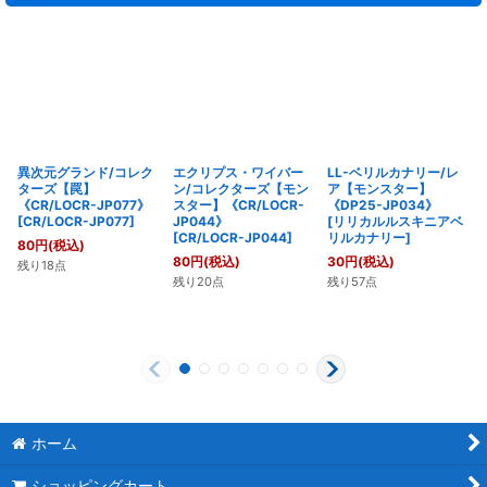
異次元グランド/コレク
エクリプス・ワイバー
LL-ベリルカナリー/レ
ターズ【罠】
ン/コレクターズ【モン
ア【モンスター】
《CR/LOCR-JP077》
スター】《CR/LOCR-
《DP25-JP034》
[
CR/LOCR-JP077
]
JP044》
[
リリカルルスキニアベ
[
CR/LOCR-JP044
]
リルカナリー
]
80
円
(税込)
80
円
(税込)
30
円
(税込)
残り18点
残り20点
残り57点
ホーム
ショッピングカート