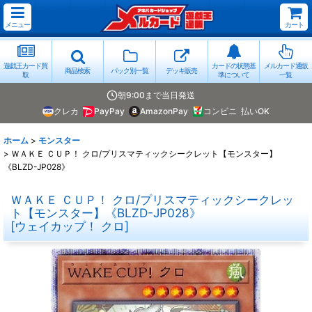
メニュー
カート
遊戯王カード買
カードの状態基
メルカード通販
商品検索
パック別一覧
デッキ販売
取
準について
一覧
朝9:00まで当日発送
クレカ
PayPay
AmazonPay
コンビニ
払いOK
ホーム
>
モンスター
>
ＷＡＫＥ ＣＵＰ！ クロ/プリスマティックシークレット【モンスター】
《BLZD-JP028》
ＷＡＫＥ ＣＵＰ！ クロ/プリスマティックシークレッ
ト【モンスター】《BLZD-JP028》
[
ウェイカップ！ クロ
]