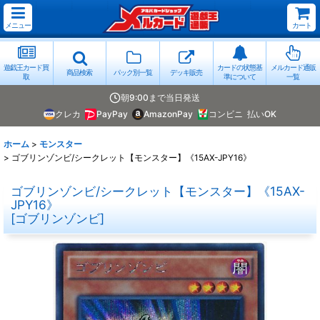
メニュー
カート
遊戯王カード買
カードの状態基
メルカード通販
商品検索
パック別一覧
デッキ販売
取
準について
一覧
朝9:00まで当日発送
クレカ
PayPay
AmazonPay
コンビニ
払いOK
ホーム
>
モンスター
>
ゴブリンゾンビ/シークレット【モンスター】《15AX-JPY16》
ゴブリンゾンビ/シークレット【モンスター】《15AX-
JPY16》
[
ゴブリンゾンビ
]