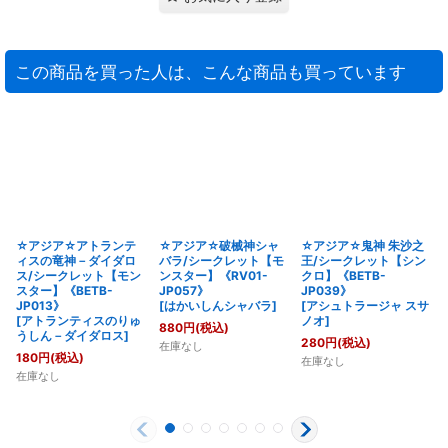
この商品を買った人は、こんな商品も買っています
☆アジア☆アトランテ
☆アジア☆破械神シャ
☆アジア☆鬼神 朱沙之
ィスの竜神－ダイダロ
バラ/シークレット【モ
王/シークレット【シン
ス/シークレット【モン
ンスター】《RV01-
クロ】《BETB-
スター】《BETB-
JP057》
JP039》
JP013》
[
はかいしんシャバラ
]
[
アシュトラージャ スサ
[
アトランティスのりゅ
ノオ
]
880
円
(税込)
うしん－ダイダロス
]
280
円
(税込)
在庫なし
180
円
(税込)
在庫なし
在庫なし