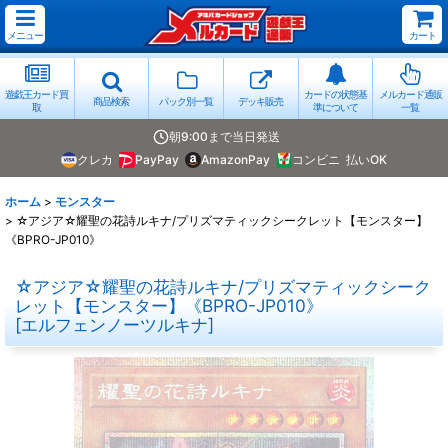
メニュー
カート
遊戯王カード買
カードの状態基
メルカード通販
商品検索
パック別一覧
デッキ販売
取
準について
一覧
朝9:00まで当日発送
クレカ
PayPay
AmazonPay
コンビニ
払いOK
ホーム
>
モンスター
>
☆アジア☆耀聖の花詩ルキナ/プリズマティックシークレット【モンスター】
《BPRO-JP010》
☆アジア☆耀聖の花詩ルキナ/プリズマティックシーク
レット【モンスター】《BPRO-JP010》
[
エルフェンノーツルキナ
]