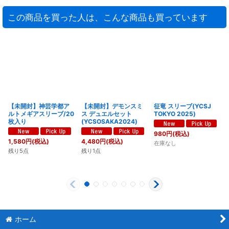
この商品を買った人は、こんな商品も買っています
【未開封】神芸学都ア
【未開封】デモンスミ
征竜 スリーブ(YCSJ
ルトメギアスリーブ/20
ス デュエルセット
TOKYO 2025)
枚入り
(YCSOSAKA2024)
980
円
(税込)
1,580
円
(税込)
4,480
円
(税込)
在庫なし
残り5点
残り1点
ホーム