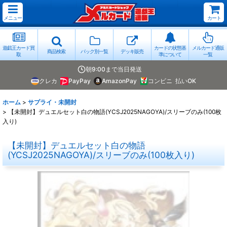
メニュー
カート
遊戯王カード買
カードの状態基
メルカード通販
商品検索
パック別一覧
デッキ販売
取
準について
一覧
朝9:00まで当日発送
クレカ
PayPay
AmazonPay
コンビニ
払いOK
ホーム
>
サプライ・未開封
>
【未開封】デュエルセット白の物語(YCSJ2025NAGOYA)/スリーブのみ(100枚
入り)
【未開封】デュエルセット白の物語
(YCSJ2025NAGOYA)/スリーブのみ(100枚入り)