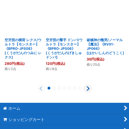
空牙団の積荷 レクス/ウ
空牙団の撃手 ドンパ/ウ
破械神の慟哭/ノーマル
ルトラ【モンスター】
ルトラ【モンスター】
【魔法】《RV01-
《BPRO-JPS08》
《BPRO-JPS06》
JP066》
[
くうがだんのつみに レ
[
くうがだんのげきしゅ
[
はかいしんのどうこく
]
クス
]
ドンパ
]
30
円
(税込)
280
円
(税込)
120
円
(税込)
残り25点
残り2点
残り8点
ホーム
ショッピングカート