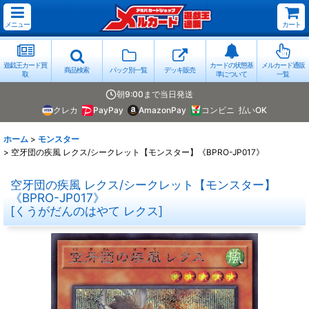
メニュー
カート
遊戯王カード買
カードの状態基
メルカード通販
商品検索
パック別一覧
デッキ販売
取
準について
一覧
朝9:00まで当日発送
クレカ
PayPay
AmazonPay
コンビニ
払いOK
ホーム
>
モンスター
>
空牙団の疾風 レクス/シークレット【モンスター】《BPRO-JP017》
空牙団の疾風 レクス/シークレット【モンスター】
《BPRO-JP017》
[
くうがだんのはやて レクス
]