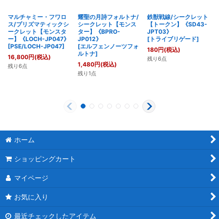
マルチャミー・フワロ
耀聖の月詩フォルトナ/
鉄獣戦線/シークレット
ス/プリズマティックシ
シークレット【モンス
【トークン】《SD43-
ークレット【モンスタ
ター】《BPRO-
JPT03》
ー】《LOCH-JP047》
JP012》
[
トライブリゲード
]
[
PSE/LOCH-JP047
]
[
エルフェンノーツフォ
180
円
(税込)
ルトナ
]
16,800
円
(税込)
残り6点
1,480
円
(税込)
残り6点
残り1点
ホーム
ショッピングカート
マイページ
お気に入り
最近チェックしたアイテム