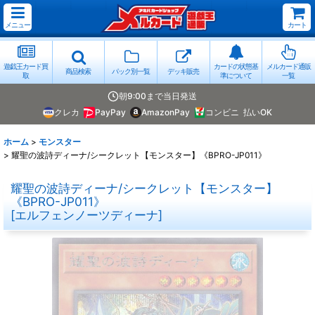
メニュー
カート
遊戯王カード買
カードの状態基
メルカード通販
商品検索
パック別一覧
デッキ販売
取
準について
一覧
朝9:00まで当日発送
クレカ
PayPay
AmazonPay
コンビニ
払いOK
ホーム
>
モンスター
>
耀聖の波詩ディーナ/シークレット【モンスター】《BPRO-JP011》
耀聖の波詩ディーナ/シークレット【モンスター】
《BPRO-JP011》
[
エルフェンノーツディーナ
]