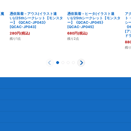
【魔
憑依装着－アウス(イラスト違
憑依装着－ヒータ(イラスト違
ア
い)/25thシークレット【モンスタ
い)/25thシークレット【モンスタ
ト
ー】《QCAC-JP043》
ー】《QCAC-JP045》
シ
[
QCAC-JP043
]
[
QCAC-JP045
]
《H
[
ア
280
円
(税込)
680
円
(税込)
ド
残り1点
残り2点
88
残り