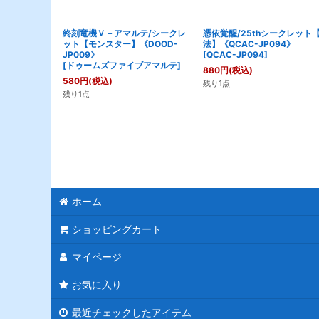
終刻竜機Ｖ－アマルテ/シークレ
憑依覚醒/25thシークレット
ット【モンスター】《DOOD-
法】《QCAC-JP094》
JP009》
[
QCAC-JP094
]
[
ドゥームズファイブアマルテ
]
880
円
(税込)
580
円
(税込)
残り1点
残り1点
ホーム
ショッピングカート
マイページ
お気に入り
最近チェックしたアイテム