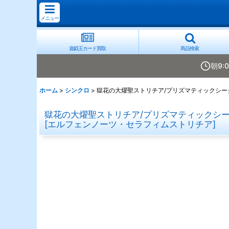
メニュー
遊戯王カード買取
商品検索
朝9:
ホーム
>
シンクロ
>
獄花の大燿聖ストリチア/プリズマティックシークレ
獄花の大燿聖ストリチア/プリズマティックシーク
[
エルフェンノーツ・セラフィムストリチア
]