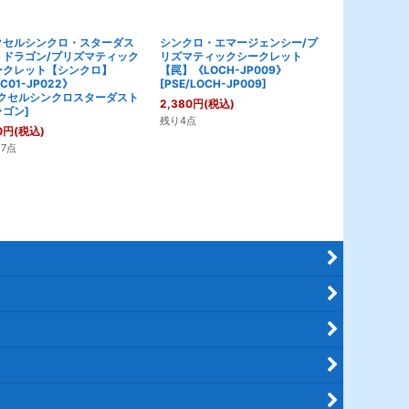
クセルシンクロ・スターダス
シンクロ・エマージェンシー/プ
エルフェンノ
・ドラゴン/プリズマティック
リズマティックシークレット
リズム〜/シ
ークレット【シンクロ】
【罠】《LOCH-JP009》
《BPRO-JP
C01-JP022》
[
PSE/LOCH-JP009
]
[
エルフェン
クセルシンクロスターダスト
のパラレリズ
2,380
円
(税込)
ラゴン
]
1,180
円
(税込
残り4点
0
円
(税込)
残り1点
7点