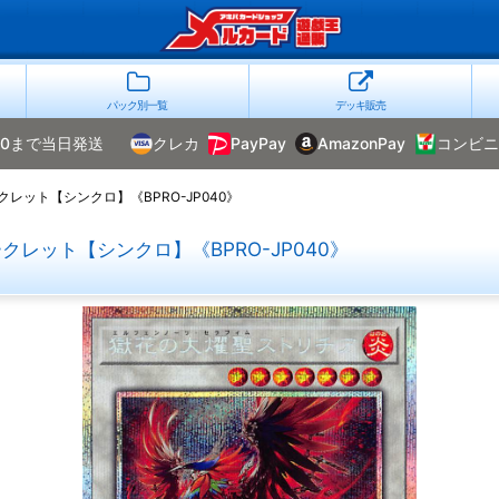
パック別一覧
デッキ販売
00まで当日発送
クレカ
PayPay
AmazonPay
コンビニ
ット【シンクロ】《BPRO-JP040》
レット【シンクロ】《BPRO-JP040》