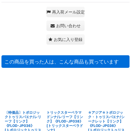
再入荷メール設定
お問い合わせ
お気に入り登録
この商品を買った人は、こんな商品も買っています
〔特価品〕トポロジッ
トリックスターベラマ
☆アジア☆トポロジッ
クトゥリスバエナ/レリ
ドンナ/レリーフ【リン
ク・トゥリスバエナ/シ
ーフ【リンク】
ク】《FLOD-JP038》
ークレット【リンク】
《FLOD-JP036》
[
トリックスターベラド
《FLOD-JP036》
[
トポロジックトゥリス
ンナ
]
[
トポロジックトゥリス