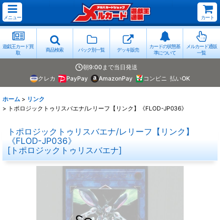
メニュー
カート
遊戯王カード買
カードの状態基
メルカード通販
商品検索
パック別一覧
デッキ販売
取
準について
一覧
朝9:00まで当日発送
クレカ
PayPay
AmazonPay
コンビニ
払いOK
ホーム
>
リンク
>
トポロジックトゥリスバエナ/レリーフ【リンク】《FLOD-JP036》
トポロジックトゥリスバエナ/レリーフ【リンク】
《FLOD-JP036》
[
トポロジックトゥリスバエナ
]