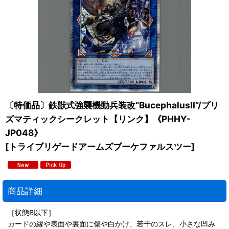
〔特価品〕鉄獣式強襲機動兵装改“BucephalusII”/プリ
ズマティックシークレット【リンク】《PHHY-
JP048》
[
トライブリゲードアームズブーケファルスツー
]
商品詳細
［状態B以下］
カードの縁や表面や裏面に傷や白かけ、若干のスレ、小さな凹み