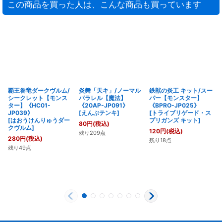
この商品を買った人は、こんな商品も買っています
覇王眷竜ダークヴルム/
炎舞「天キ」/ノーマル
鉄獣の炎工 キット/スー
シークレット【モンス
パラレル【魔法】
パー【モンスター】
ター】《HC01-
《20AP-JP091》
《BPRO-JP025》
JP039》
[
えんぶテンキ
]
[
トライブリゲード・ス
[
はおうけんりゅうダー
プリガンズ キット
]
80
円
(税込)
クヴルム
]
120
円
(税込)
残り209点
280
円
(税込)
残り18点
残り49点