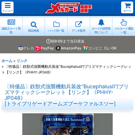
メニュー
カート
遊戯王カード買
カードの状態基
メルカード通販
商品検索
パック別一覧
デッキ販売
取
準について
一覧
朝9:00まで当日発送
クレカ
PayPay
AmazonPay
コンビニ
払いOK
ホーム
>
リンク
>
〔特価品〕鉄獣式強襲機動兵装改“BucephalusII”/プリズマティックシークレッ
ト【リンク】《PHHY-JP048》
〔特価品〕鉄獣式強襲機動兵装改“BucephalusII”/プリ
ズマティックシークレット【リンク】《PHHY-
JP048》
[
トライブリゲードアームズブーケファルスツー
]