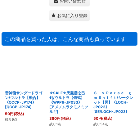
お問い合わせ
お気に入り登録
この商品を買った人は、こんな商品も買っています
雷神龍サンダードラゴ
☆SALE☆天叢雲之巳
Ｓｉｎ Ｐａｒａｄｉｇ
ン/ウルトラ【融合】
剣/ウルトラ【儀式】
ｍ Ｓｈｉｆｔ/シークレ
《QCCP-JP174》
《WPP6-JP033》
ット【罠】《LOCH-
[
QCCP-JP174
]
[
アメノムラクモノミツ
JP023》
ルギ
]
[
SE/LOCH-JP023
]
50
円
(税込)
380
円
(税込)
50
円
(税込)
残り9点
残り1点
残り54点