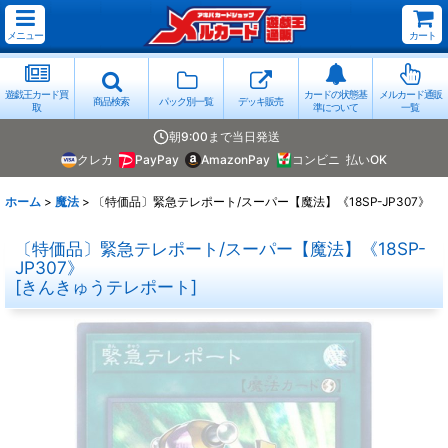
メニュー
カート
遊戯王カード買
カードの状態基
メルカード通販
商品検索
パック別一覧
デッキ販売
取
準について
一覧
朝9:00まで当日発送
クレカ
PayPay
AmazonPay
コンビニ
払いOK
ホーム
>
魔法
>
〔特価品〕緊急テレポート/スーパー【魔法】《18SP-JP307》
〔特価品〕緊急テレポート/スーパー【魔法】《18SP-
JP307》
[
きんきゅうテレポート
]