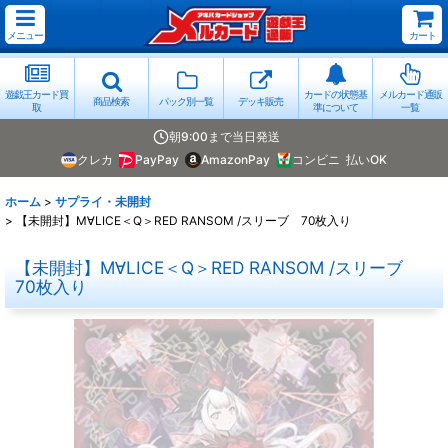
メニュー
カート
遊戯王カード買
カードの状態基
メルカード通販
商品検索
パック別一覧
デッキ販売
取
準について
一覧
朝9:00まで当日発送
クレカ
PayPay
AmazonPay
コンビニ
払いOK
ホーム
>
サプライ・未開封
>
【未開封】M∀LICE＜Q＞RED RANSOM /スリーブ 70枚入り
【未開封】M∀LICE＜Q＞RED RANSOM /スリーブ
70枚入り