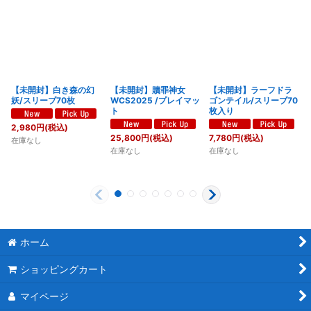
【未開封】白き森の幻
【未開封】贖罪神女
【未開封】ラーフドラ
妖/スリーブ70枚
WCS2025 /プレイマッ
ゴンテイル/スリーブ70
ト
枚入り
2,980
円
(税込)
25,800
円
(税込)
7,780
円
(税込)
在庫なし
在庫なし
在庫なし
ホーム
ショッピングカート
マイページ