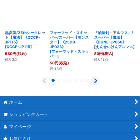
黒炎弾/25thシークレッ
フォーマッド・スキッ
『焔聖剣－アルマス』/
ト【魔法】《QCCP-
パー/スーパー【モンス
スーパー【魔法】
JP115》
ター】《25DB-
《DUNE-JP056》
[
QCCP-JP115
]
JP023》
[
えんせいけんアルマス
]
[
フォーマッド・スキッ
580
円
(税込)
80
円
(税込)
パー
]
残り3点
残り12点
50
円
(税込)
残り3点
ホーム
ショッピングカート
マイページ
お気に入り