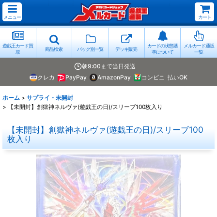
メニュー
カート
遊戯王カード買
カードの状態基
メルカード通販
商品検索
パック別一覧
デッキ販売
取
準について
一覧
朝9:00まで当日発送
クレカ
PayPay
AmazonPay
コンビニ
払いOK
ホーム
>
サプライ・未開封
>
【未開封】創獄神ネルヴァ(遊戯王の日)/スリーブ100枚入り
【未開封】創獄神ネルヴァ(遊戯王の日)/スリーブ100
枚入り