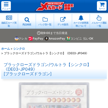
メニュー
カート
遊戯王カード買
カードの状態基
メルカード通販
商品検索
パック別一覧
デッキ販売
取
準について
一覧
朝9:00まで当日発送
クレカ
PayPay
AmazonPay
コンビニ
払いOK
ホーム
>
シンクロ
>
ブラックローズドラゴン/ウルトラ【シンクロ】《DE03-JP049》
ブラックローズドラゴン/ウルトラ【シンクロ】
《DE03-JP049》
[
ブラックローズドラゴン
]