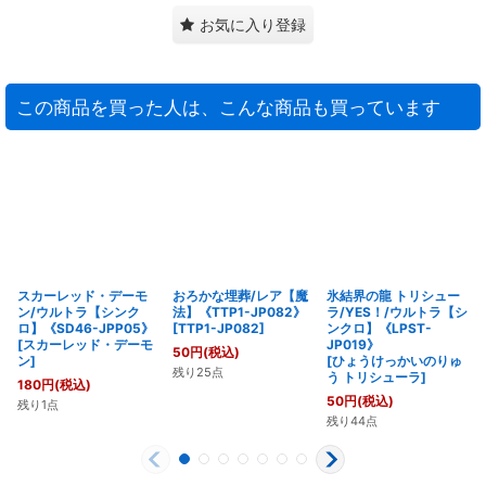
お気に入り登録
この商品を買った人は、こんな商品も買っています
スカーレッド・デーモ
おろかな埋葬/レア【魔
氷結界の龍 トリシュー
ン/ウルトラ【シンク
法】《TTP1-JP082》
ラ/YES！/ウルトラ【シ
ロ】《SD46-JPP05》
[
TTP1-JP082
]
ンクロ】《LPST-
[
スカーレッド・デーモ
JP019》
50
円
(税込)
ン
]
[
ひょうけっかいのりゅ
残り25点
う トリシューラ
]
180
円
(税込)
50
円
(税込)
残り1点
残り44点