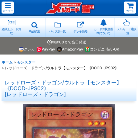
メニュー
カート
遊戯王カード買
カードの状態基
メルカード通販
商品検索
パック別一覧
デッキ販売
取
準について
一覧
朝9:00まで当日発送
クレカ
PayPay
AmazonPay
コンビニ
払いOK
ホーム
>
モンスター
>
レッドローズ・ドラゴン/ウルトラ【モンスター】《DOOD-JPS02》
レッドローズ・ドラゴン/ウルトラ【モンスター】
《DOOD-JPS02》
[
レッドローズ・ドラゴン
]