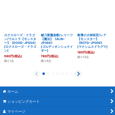
ロクスローズ・ドラゴ
械刀婪魔皇断/レリーフ
教導の大神祇官/レア
ン/ウルトラ【モンスタ
【魔法】《ALIN-
【モンスター】
ー】《DOOD-JPS04》
JP066》
《ROTD-JP009》
[
ロクスローズ・ドラゴ
[
ゴルディオンシュナイ
[
マクシムスドラグマ
]
ン
]
ダー
]
180
円
(税込)
580
円
(税込)
780
円
(税込)
残り13点
残り1点
残り6点
ホーム
ショッピングカート
マイページ