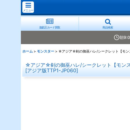
メニュー
遊戯王カード買取
商品検索
朝9:
ホーム
>
モンスター
>
☆アジア☆剣の御巫ハレ/シークレット【モンスタ
☆アジア☆剣の御巫ハレ/シークレット【モンスター
[
アジア版TTP1-JP060
]