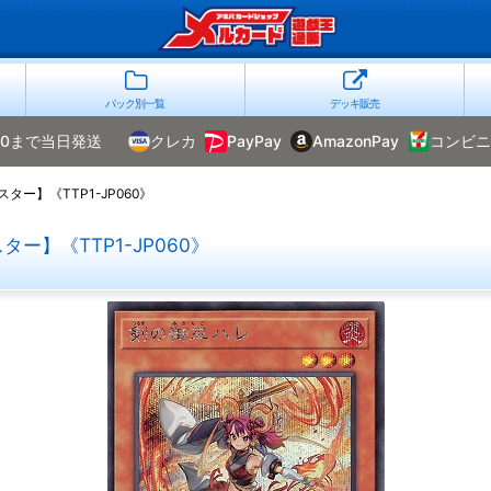
パック別一覧
デッキ販売
00まで当日発送
クレカ
PayPay
AmazonPay
コンビニ
ー】《TTP1-JP060》
】《TTP1-JP060》