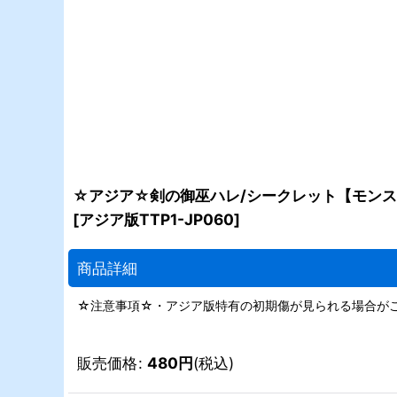
☆アジア☆剣の御巫ハレ/シークレット【モンスター
[
アジア版TTP1-JP060
]
商品詳細
☆注意事項☆・アジア版特有の初期傷が見られる場合が
販売価格
:
480
円
(税込)