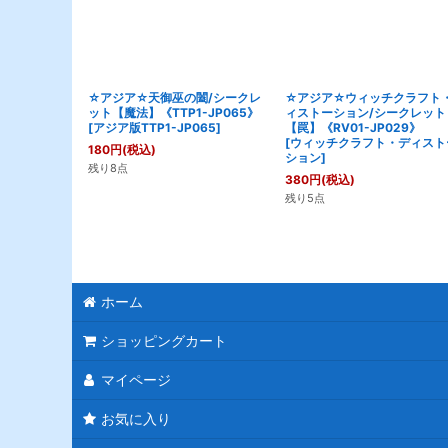
☆アジア☆天御巫の闔/シークレ
☆アジア☆ウィッチクラフト
ット【魔法】《TTP1-JP065》
ィストーション/シークレット
[
アジア版TTP1-JP065
]
【罠】《RV01-JP029》
[
ウィッチクラフト・ディスト
180
円
(税込)
ション
]
残り8点
380
円
(税込)
残り5点
ホーム
ショッピングカート
マイページ
お気に入り