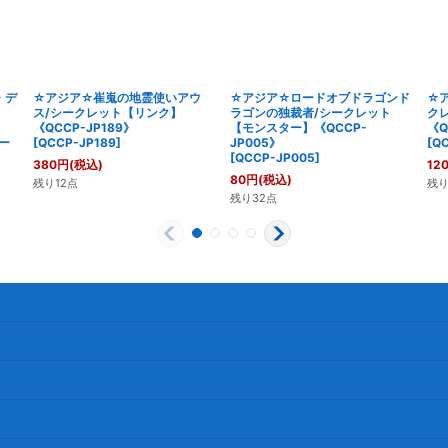
・デ
☆アジア☆崔嵬の地霊使いアウ
☆アジア☆ロードオブドラゴンド
☆
ス/シークレット【リンク】
ラゴンの独裁者/シークレット
ク
《QCCP-JP189》
【モンスター】《QCCP-
《Q
ー
[
QCCP-JP189
]
JP005》
[
QC
[
QCCP-JP005
]
380
円
(税込)
12
80
円
(税込)
残り12点
残り
残り32点