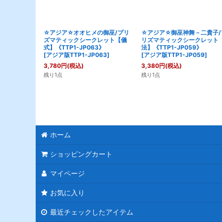
☆アジア☆オオヒメの御巫/プリ
☆アジア☆御巫神舞－二貴子/
ズマティックシークレット【儀
リズマティックシークレット
式】《TTP1-JP063》
法】《TTP1-JP059》
[
アジア版TTP1-JP063
]
[
アジア版TTP1-JP059
]
3,780
円
(税込)
3,380
円
(税込)
残り1点
残り1点
ホーム
ショッピングカート
マイページ
お気に入り
最近チェックしたアイテム