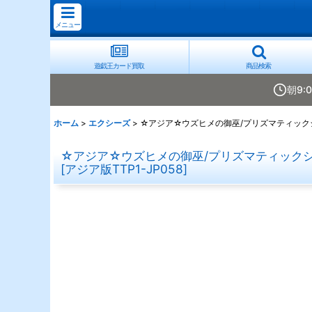
メニュー
遊戯王カード買取
商品検索
朝9:
ホーム
>
エクシーズ
>
☆アジア☆ウズヒメの御巫/プリズマティックシー
☆アジア☆ウズヒメの御巫/プリズマティックシー
[
アジア版TTP1-JP058
]