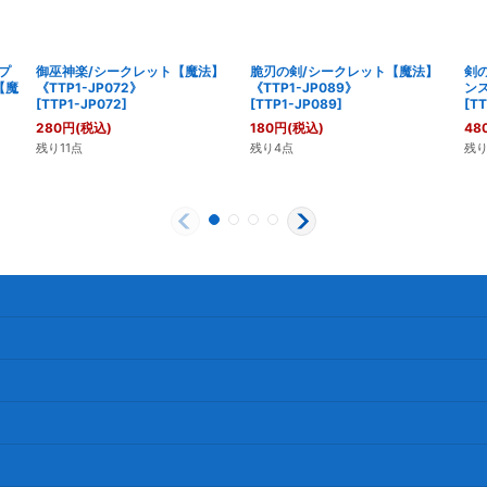
プ
御巫神楽/シークレット【魔法】
脆刃の剣/シークレット【魔法】
剣
【魔
《TTP1-JP072》
《TTP1-JP089》
ンス
[
TTP1-JP072
]
[
TTP1-JP089
]
[
TT
280
円
(税込)
180
円
(税込)
48
残り11点
残り4点
残り