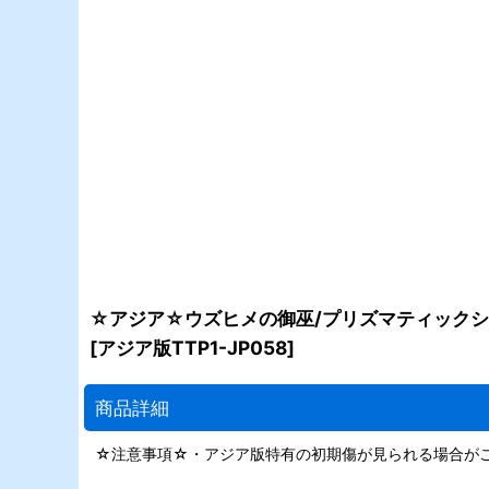
☆アジア☆ウズヒメの御巫/プリズマティックシー
[
アジア版TTP1-JP058
]
商品詳細
☆注意事項☆・アジア版特有の初期傷が見られる場合が