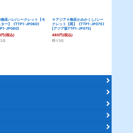
の御巫ハレ/シークレット【モ
☆アジア☆御巫かみかくし/シー
御巫の契り/
ター】《TTP1-JP060》
クレット【罠】《TTP1-JP075》
ィックシーク
P1-JP060
]
[
アジア版TTP1-JP075
]
《LPST-JP0
[
みかんこの
0
円
(税込)
480
円
(税込)
880
円
(税込)
2点
残り3点
残り14点