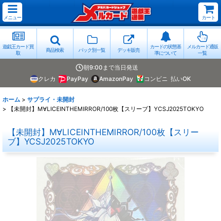
メニュー
カート
遊戯王カード買
カードの状態基
メルカード通販
商品検索
パック別一覧
デッキ販売
取
準について
一覧
朝9:00まで当日発送
クレカ
PayPay
AmazonPay
コンビニ
払いOK
ホーム
>
サプライ・未開封
>
【未開封】M∀LICEINTHEMIRROR/100枚【スリーブ】YCSJ2025TOKYO
【未開封】M∀LICEINTHEMIRROR/100枚【スリー
ブ】YCSJ2025TOKYO