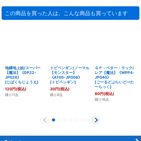
この商品を買った人は、こんな商品も買っています
地縛地上絵/スーパー
トビペンギン/ノーマル
ＧＰ－ベター・ラック/
【魔法】《DP22-
【モンスター】
レア【魔法】《WPP4-
JP026》
《AT05-JP006》
JP040》
[
じばくちじょうえ
]
[
トビペンギン
]
[
ごーるどぷらいどべた
ーらっく
]
120
円
(税込)
30
円
(税込)
80
円
(税込)
残り11点
残り8点
残り16点