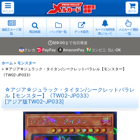
メニュー
カート
遊戯王カード買
カードの状態基
メルカード通販
商品検索
パック別一覧
デッキ販売
取
準について
一覧
朝9:00まで当日発送
クレカ
PayPay
AmazonPay
コンビニ
払いOK
ホーム
>
モンスター
>
☆アジア☆ジュラック・タイタン/シークレットパラレル【モンスター】
《TW02-JP033》
☆アジア☆ジュラック・タイタン/シークレットパラレ
ル【モンスター】《TW02-JP033》
[
アジア版TW02-JP033
]