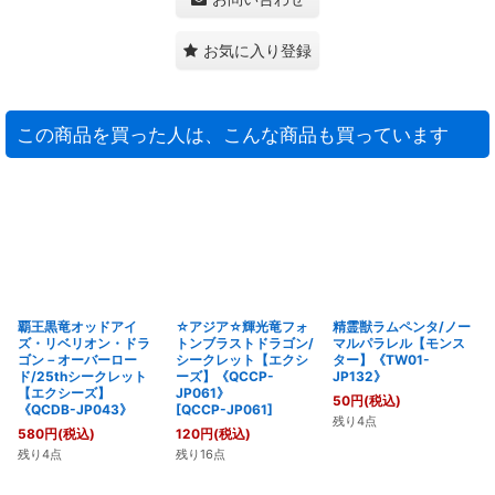
お気に入り登録
この商品を買った人は、こんな商品も買っています
覇王黒竜オッドアイ
☆アジア☆輝光竜フォ
精霊獣ラムペンタ/ノー
ズ・リベリオン・ドラ
トンブラストドラゴン/
マルパラレル【モンス
ゴン－オーバーロー
シークレット【エクシ
ター】《TW01-
ド/25thシークレット
ーズ】《QCCP-
JP132》
【エクシーズ】
JP061》
50
円
(税込)
《QCDB-JP043》
[
QCCP-JP061
]
残り4点
580
円
(税込)
120
円
(税込)
残り4点
残り16点