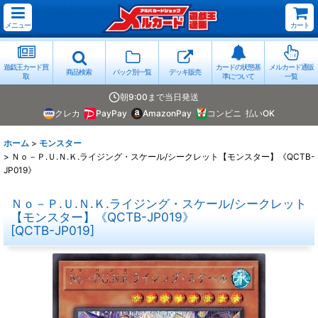
メニュー
カート
遊戯王カード買
カードの状態基
メルカード通販
商品検索
パック別一覧
デッキ販売
取
準について
一覧
朝9:00まで当日発送
クレカ
PayPay
AmazonPay
コンビニ
払いOK
ホーム
>
モンスター
>
Ｎｏ－Ｐ.Ｕ.Ｎ.Ｋ.ライジング・スケール/シークレット【モンスター】《QCTB-
JP019》
Ｎｏ－Ｐ.Ｕ.Ｎ.Ｋ.ライジング・スケール/シークレット
【モンスター】《QCTB-JP019》
[
QCTB-JP019
]