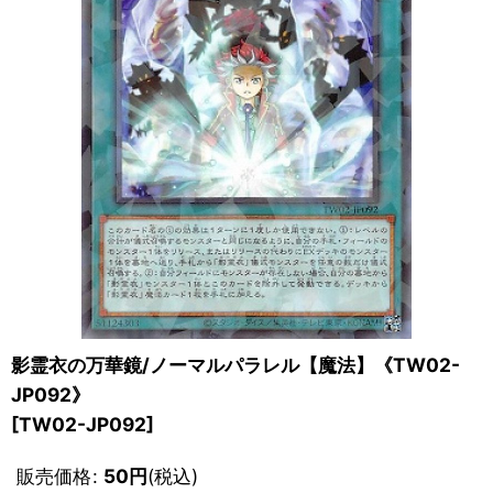
影霊衣の万華鏡/ノーマルパラレル【魔法】《TW02-
JP092》
[
TW02-JP092
]
販売価格
:
50
円
(税込)