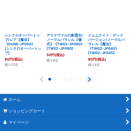
シンクロオーバートッ
アラドヴァルの影霊衣/
ジェムナイト・ディス
プ/レア【魔法】
ノーマルパラレル【儀
パージョン/ノーマルパ
《DUNE-JP050》
式】《TW02-JP090》
ラレル【魔法】
[
シンクロオーバートッ
[
TW02-JP090
]
《TW02-JP045》
プ
]
[
TW02-JP045
]
50
円
(税込)
80
円
(税込)
80
円
(税込)
残り6点
残り27点
残り4点
ホーム
ショッピングカート
マイページ