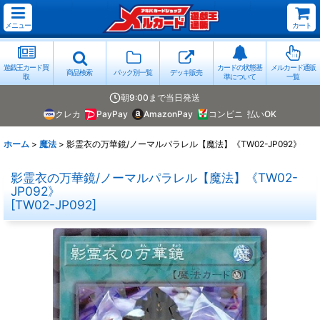
メニュー
カート
遊戯王カード買
カードの状態基
メルカード通販
商品検索
パック別一覧
デッキ販売
取
準について
一覧
朝9:00まで当日発送
クレカ
PayPay
AmazonPay
コンビニ
払いOK
ホーム
>
魔法
>
影霊衣の万華鏡/ノーマルパラレル【魔法】《TW02-JP092》
影霊衣の万華鏡/ノーマルパラレル【魔法】《TW02-
JP092》
[
TW02-JP092
]