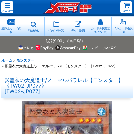
メニュー
カート
遊戯王カード買
カードの状態基
メルカード通販
商品検索
パック別一覧
デッキ販売
取
準について
一覧
朝9:00まで当日発送
クレカ
PayPay
AmazonPay
コンビニ
払いOK
ホーム
>
モンスター
>
影霊衣の大魔道士/ノーマルパラレル【モンスター】《TW02-JP077》
影霊衣の大魔道士/ノーマルパラレル【モンスター】
《TW02-JP077》
[
TW02-JP077
]