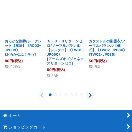
おろかな副葬/シークレ
Ａ・Ｏ・Ｇリターンゼ
カタストルの影霊衣/ノ
ット【魔法】《RC03-
ロ/ノーマルパラレル
ーマルパラレル【儀
JP039》
【シンクロ】《TW01-
式】《TW02-JP086》
[
おろかなふくそう
]
JP050》
[
TW02-JP086
]
[
アームズオブジェネク
80
円
(税込)
50
円
(税込)
スリターンゼロ
]
残り158点
残り8点
50
円
(税込)
残り7点
ホーム
ショッピングカート