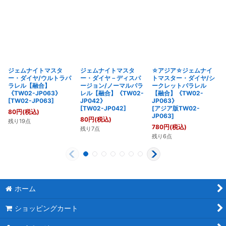
ジェムナイトマスタ
ジェムナイトマスタ
☆アジア☆ジェムナイ
ー・ダイヤ/ウルトラパ
ー・ダイヤ－ディスパ
トマスター・ダイヤ/シ
ラレル【融合】
ージョン/ノーマルパラ
ークレットパラレル
《TW02-JP063》
レル【融合】《TW02-
【融合】《TW02-
[
TW02-JP063
]
JP042》
JP063》
[
TW02-JP042
]
[
アジア版TW02-
80
円
(税込)
JP063
]
80
円
(税込)
残り19点
780
円
(税込)
残り7点
残り6点
ホーム
ショッピングカート