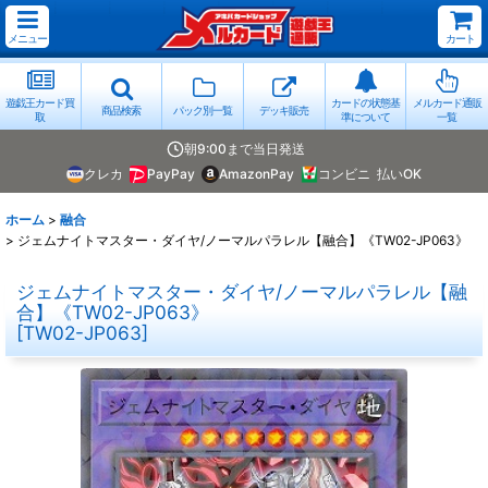
メニュー
カート
遊戯王カード買
カードの状態基
メルカード通販
商品検索
パック別一覧
デッキ販売
取
準について
一覧
朝9:00まで当日発送
クレカ
PayPay
AmazonPay
コンビニ
払いOK
ホーム
>
融合
>
ジェムナイトマスター・ダイヤ/ノーマルパラレル【融合】《TW02-JP063》
ジェムナイトマスター・ダイヤ/ノーマルパラレル【融
合】《TW02-JP063》
[
TW02-JP063
]