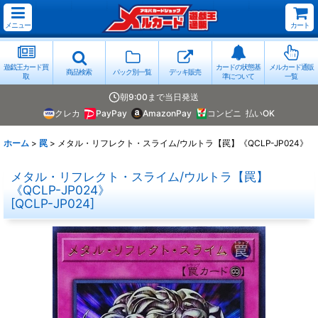
メニュー
カート
遊戯王カード買
カードの状態基
メルカード通販
商品検索
パック別一覧
デッキ販売
取
準について
一覧
朝9:00まで当日発送
クレカ
PayPay
AmazonPay
コンビニ
払いOK
ホーム
>
罠
>
メタル・リフレクト・スライム/ウルトラ【罠】《QCLP-JP024》
メタル・リフレクト・スライム/ウルトラ【罠】
《QCLP-JP024》
[
QCLP-JP024
]