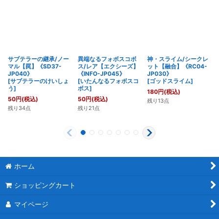
サブテラーの継承/ノー
異端なるフォボスコボ
神・スライム/シークレ
マル【罠】《SD37-
ス/レア【エクシーズ】
ット【融合】《RC04-
JP040》
《INFO-JP045》
JP030》
[
サブテラーのけいしょ
[
いたんなるフォボスコ
[
ゴッドスライム
]
う
]
ボス
]
180
円
(税込)
50
円
(税込)
50
円
(税込)
残り13点
残り34点
残り21点
ホーム
ショッピングカート
マイページ