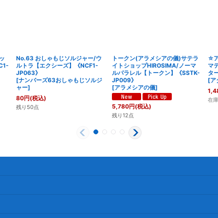
ッ
No.63 おしゃもじソルジャー/ウ
トークン(アラメシアの儀)サテラ
☆
1-
ルトラ【エクシーズ】《NCF1-
イトショップHIROSIMA/ノーマ
マ
JP063》
ルパラレル【トークン】《SSTK-
ター
[
ナンバーズ63おしゃもじソルジ
JP009》
[
ア
ャー
]
[
アラメシアの儀
]
1,4
80
円
(税込)
在
5,780
円
(税込)
残り50点
残り12点