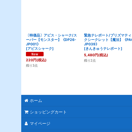
〔特価品〕アビス・シャーク/ス
緊急テレポート/プリズマティ
ーパー【モンスター】《DP26-
クシークレット【魔法】《PAC
JP001》
JP039》
[
アビスシャーク
]
[
きんきゅうテレポート
]
5,480
円
(税込)
220
円
(税込)
残り2点
残り3点
ホーム
ショッピングカート
マイページ