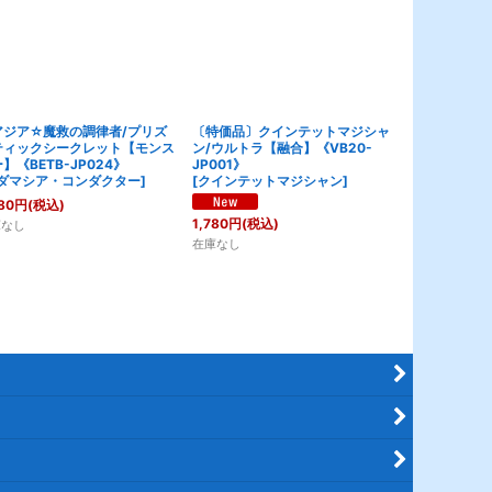
アジア☆魔救の調律者/プリズ
〔特価品〕クインテットマジシャ
No.17 リ
ティックシークレット【モンス
ン/ウルトラ【融合】《VB20-
ティックシー
】《BETB-JP024》
JP001》
ズ】《AC01-
ダマシア・コンダクター
]
[
クインテットマジシャン
]
[
ナンバーズ1
80
円
(税込)
280
円
(税込)
1,780
円
(税込)
庫なし
在庫なし
在庫なし