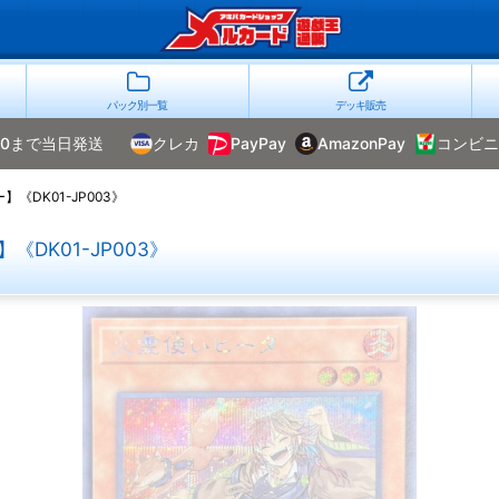
パック別一覧
デッキ販売
00まで当日発送
クレカ
PayPay
AmazonPay
コンビニ
《DK01-JP003》
DK01-JP003》