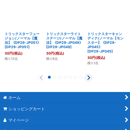
トリックスターフュー
トリックスターライト
トリックスターキャン
ジョン/ノーマル【魔
ステージ/ノーマル【魔
ディナ/ノーマル【モン
法】《DP29-JP051》
法】《DP29-JP049》
スター】《DP29-
[
DP29-JP051
]
[
DP29-JP049
]
JP045》
[
DP29-JP045
]
30
円
(税込)
30
円
(税込)
30
円
(税込)
残り12点
残り6点
残り1点
ホーム
ショッピングカート
マイページ