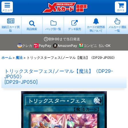
メニュー
カート
遊戯王カード買
カードの状態基
メルカード通販
商品検索
パック別一覧
デッキ販売
取
準について
一覧
朝9:00まで当日発送
クレカ
PayPay
AmazonPay
コンビニ
払いOK
ホーム
>
魔法
>
トリックスターフェス/ノーマル【魔法】《DP29-JP050》
トリックスターフェス/ノーマル【魔法】《DP29-
JP050》
[
DP29-JP050
]