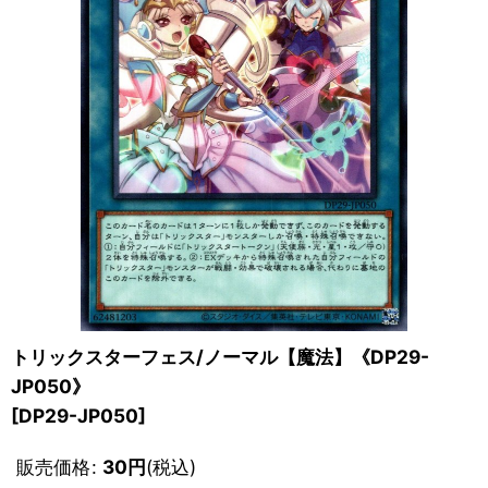
トリックスターフェス/ノーマル【魔法】《DP29-
JP050》
[
DP29-JP050
]
販売価格
:
30
円
(税込)