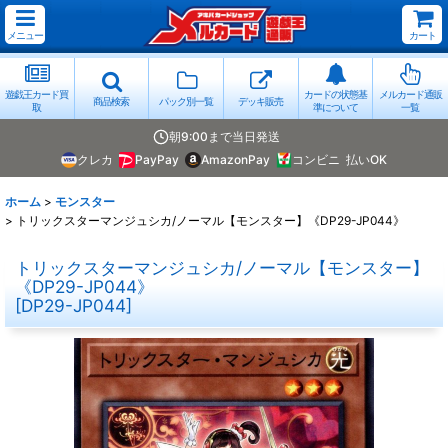
メニュー
カート
遊戯王カード買
カードの状態基
メルカード通販
商品検索
パック別一覧
デッキ販売
取
準について
一覧
朝9:00まで当日発送
クレカ
PayPay
AmazonPay
コンビニ
払いOK
ホーム
>
モンスター
>
トリックスターマンジュシカ/ノーマル【モンスター】《DP29-JP044》
トリックスターマンジュシカ/ノーマル【モンスター】
《DP29-JP044》
[
DP29-JP044
]