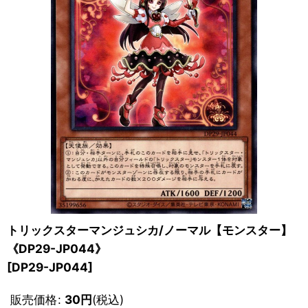
トリックスターマンジュシカ/ノーマル【モンスター】
《DP29-JP044》
[
DP29-JP044
]
販売価格
:
30
円
(税込)