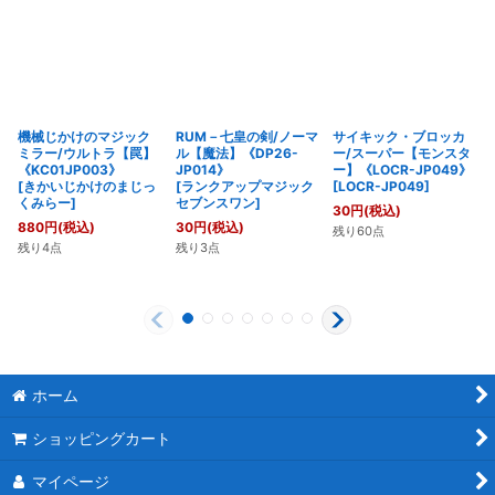
機械じかけのマジック
RUM－七皇の剣/ノーマ
サイキック・ブロッカ
ミラー/ウルトラ【罠】
ル【魔法】《DP26-
ー/スーパー【モンスタ
《KC01JP003》
JP014》
ー】《LOCR-JP049》
[
きかいじかけのまじっ
[
ランクアップマジック
[
LOCR-JP049
]
くみらー
]
セブンスワン
]
30
円
(税込)
880
円
(税込)
30
円
(税込)
残り60点
残り4点
残り3点
ホーム
ショッピングカート
マイページ