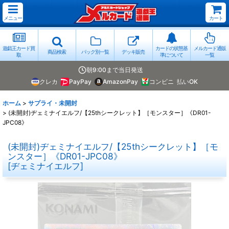
メニュー
カート
遊戯王カード買
カードの状態基
メルカード通販
商品検索
パック別一覧
デッキ販売
取
準について
一覧
朝9:00まで当日発送
クレカ
PayPay
AmazonPay
コンビニ
払いOK
ホーム
>
サプライ・未開封
>
(未開封)ヂェミナイエルフ/【25thシークレット】［モンスター］《DR01-
JPC08》
(未開封)ヂェミナイエルフ/【25thシークレット】［モ
ンスター］《DR01-JPC08》
[
ヂェミナイエルフ
]