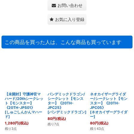
お問い合わせ
お気に入り登録
この商品を買った人は、こんな商品も買っています
【未開封】守護神官マ
パンデミックドラゴン/
ネオカイザーグライダ
ハード/20thシークレッ
シークレット【モンス
ー/シークレット【モン
ト【モンスター】
ター】《20TH-
スター】《20TH-
《20TH-JPS01》
JPC25》
JPC05》
[
しゅごしんかんマハー
[
パンデミックドラゴン
]
[
ネオカイザーグライダ
ド
]
ー
]
80
円
(税込)
1,280
円
(税込)
80
円
(税込)
残り7点
残り3点
残り43点