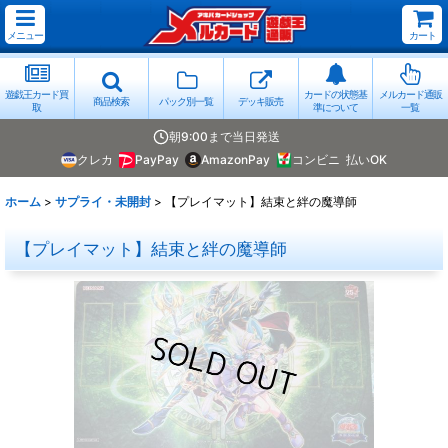
メニュー
カート
遊戯王カード買
カードの状態基
メルカード通販
商品検索
パック別一覧
デッキ販売
取
準について
一覧
朝9:00まで当日発送
クレカ
PayPay
AmazonPay
コンビニ
払いOK
ホーム
>
サプライ・未開封
>
【プレイマット】結束と絆の魔導師
【プレイマット】結束と絆の魔導師