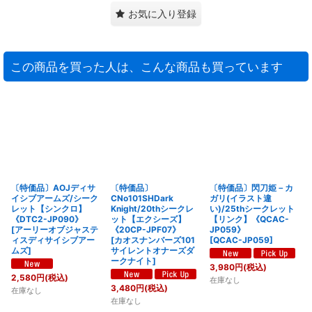
お気に入り登録
この商品を買った人は、こんな商品も買っています
〔特価品〕AOJディサ
〔特価品〕
〔特価品〕閃刀姫－カ
イシブアームズ/シーク
CNo101SHDark
ガリ(イラスト違
レット【シンクロ】
Knight/20thシークレ
い)/25thシークレット
《DTC2-JP090》
ット【エクシーズ】
【リンク】《QCAC-
[
アーリーオブジャステ
《20CP-JPF07》
JP059》
ィスディサイシブアー
[
カオスナンバーズ101
[
QCAC-JP059
]
ムズ
]
サイレントオナーズダ
ークナイト
]
3,980
円
(税込)
2,580
円
(税込)
在庫なし
3,480
円
(税込)
在庫なし
在庫なし