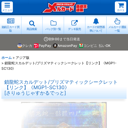
メニュー
カート
遊戯王カード買
カードの状態基
メルカード通販
商品検索
パック別一覧
デッキ販売
取
準について
一覧
朝9:00まで当日発送
クレカ
PayPay
AmazonPay
コンビニ
払いOK
ホーム
>
アジア版
>
鎖龍蛇スカルデット/プリズマティックシークレット【リンク】《MGP1-
SC130》
鎖龍蛇スカルデット/プリズマティックシークレット
【リンク】《MGP1-SC130》
[
さりゅうじゃすかるでっと
]