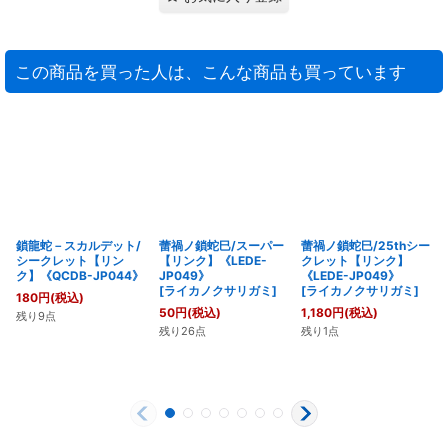
この商品を買った人は、こんな商品も買っています
鎖龍蛇－スカルデット/
蕾禍ノ鎖蛇巳/スーパー
蕾禍ノ鎖蛇巳/25thシー
シークレット【リン
【リンク】《LEDE-
クレット【リンク】
ク】《QCDB-JP044》
JP049》
《LEDE-JP049》
[
ライカノクサリガミ
]
[
ライカノクサリガミ
]
180
円
(税込)
50
円
(税込)
1,180
円
(税込)
残り9点
残り26点
残り1点