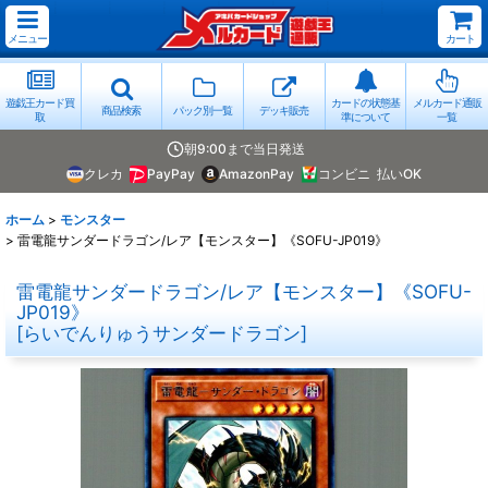
メニュー
カート
遊戯王カード買
カードの状態基
メルカード通販
商品検索
パック別一覧
デッキ販売
取
準について
一覧
朝9:00まで当日発送
クレカ
PayPay
AmazonPay
コンビニ
払いOK
ホーム
>
モンスター
>
雷電龍サンダードラゴン/レア【モンスター】《SOFU-JP019》
雷電龍サンダードラゴン/レア【モンスター】《SOFU-
JP019》
[
らいでんりゅうサンダードラゴン
]