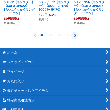
ン/レア【モンスター】
ン/レリーフ【モンスタ
ン/ノーマル【モンスタ
《SOFU-JP022》
ー】《QCCP-JP170》
ー】《SOFU-JP021》
[
らいごうりゅうサンダ
[
QCCP-JP170
]
[
らいじゅうりゅうサン
ードラゴン
]
ダードラゴン
]
120
円
(税込)
80
円
(税込)
80
円
(税込)
残り1点
残り60点
残り40点
ホーム
ショッピングカート
マイページ
お気に入り
最近チェックしたアイテム
特定商取引法表示
ご利用案内