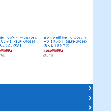
刀姫－シズク/ノーマルパラレ
☆アジア☆閃刀姫－シズク/レリ
閃刀姫－シズ
リンク】《SLF1-JP039》
ーフ【リンク】《SLF1-JP039》
【リンク】《SL
んとうきシズク
]
[
せんとうきシズク
]
[
せんとうき
0
円
(税込)
1,080
円
(税込)
980
円
(税込)
3点
残り5点
残り1点