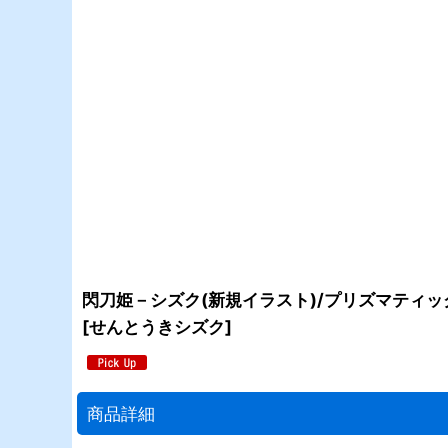
閃刀姫－シズク(新規イラスト)/プリズマティック
[
せんとうきシズク
]
商品詳細