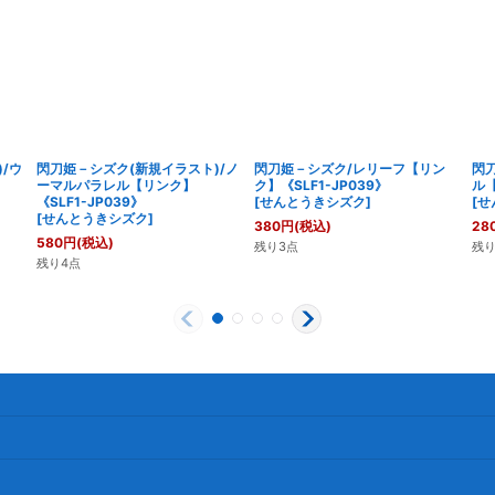
/ウ
閃刀姫－シズク(新規イラスト)/ノ
閃刀姫－シズク/レリーフ【リン
閃
ーマルパラレル【リンク】
ク】《SLF1-JP039》
ル【
《SLF1-JP039》
[
せんとうきシズク
]
[
せ
[
せんとうきシズク
]
380
円
(税込)
28
580
円
(税込)
残り3点
残り
残り4点