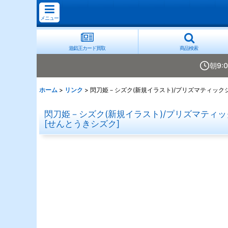
メニュー
遊戯王カード買取
商品検索
朝9:
ホーム
>
リンク
>
閃刀姫－シズク(新規イラスト)/プリズマティックシー
閃刀姫－シズク(新規イラスト)/プリズマティック
[
せんとうきシズク
]