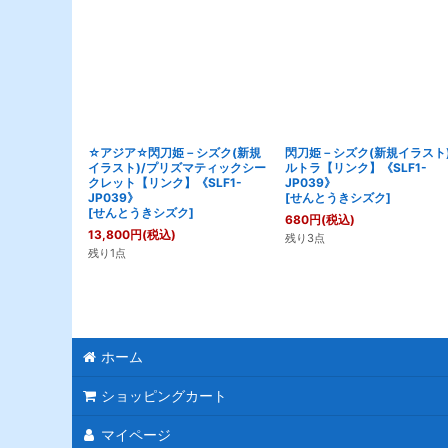
☆アジア☆閃刀姫－シズク(新規
閃刀姫－シズク(新規イラスト)
イラスト)/プリズマティックシー
ルトラ【リンク】《SLF1-
クレット【リンク】《SLF1-
JP039》
JP039》
[
せんとうきシズク
]
[
せんとうきシズク
]
680
円
(税込)
13,800
円
(税込)
残り3点
残り1点
ホーム
ショッピングカート
マイページ