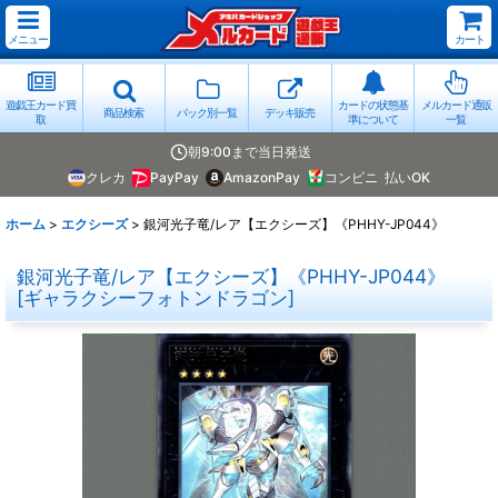
メニュー
カート
遊戯王カード買
カードの状態基
メルカード通販
商品検索
パック別一覧
デッキ販売
取
準について
一覧
朝9:00まで当日発送
クレカ
PayPay
AmazonPay
コンビニ
払いOK
ホーム
>
エクシーズ
>
銀河光子竜/レア【エクシーズ】《PHHY-JP044》
銀河光子竜/レア【エクシーズ】《PHHY-JP044》
[
ギャラクシーフォトンドラゴン
]