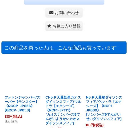
お問い合わせ
お気に入り登録
この商品を買った人は、こんな商品も買っています
フォトンジャンパー/ス
CNo.9 天蓋妖星カオス
No.9 天蓋星ダイソンス
ーパー【モンスター】
ダイソンスフィア/ウル
フィア/ウルトラ【エク
《QCCP-JP056》
トラ【エクシーズ】
シーズ】《NCF1-
[
QCCP-JP056
]
《NCF1-JP111》
JP009》
[
カオスナンバーズ9て
[
ナンバーズ9てんがい
80
円
(税込)
んがいようせいカオス
せいダイソンスフィア
]
残り16点
ダイソンスフィア
]
80
円
(税込)