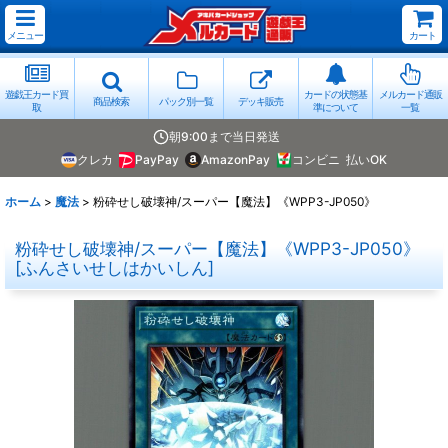
メニュー
カート
遊戯王カード買
カードの状態基
メルカード通販
商品検索
パック別一覧
デッキ販売
取
準について
一覧
朝9:00まで当日発送
クレカ
PayPay
AmazonPay
コンビニ
払いOK
ホーム
>
魔法
>
粉砕せし破壊神/スーパー【魔法】《WPP3-JP050》
粉砕せし破壊神/スーパー【魔法】《WPP3-JP050》
[
ふんさいせしはかいしん
]