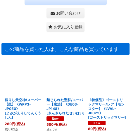
お問い合わせ
お気に入り登録
この商品を買った人は、こんな商品も買っています
蘇りし天空神/スーパー
禁じられた聖杯/スーパ
〔特価品〕ゴーストリ
【罠】《WPP3-
ー【魔法】《DE03-
ックマリー/レア【モン
JP050》
JP148》
スター】《LVAL-
[
よみがえりしてんくう
[
きんぎられたせいはい
]
JP022》
しん
]
[
ゴーストリックマリー
]
280
円
(税込)
580
円
(税込)
80
円
(税込)
残り62点
残り7点