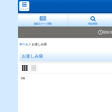
メニュー
遊戯王カード買取
商品検索
朝9:
ホーム
>
お楽しみ袋
お楽しみ袋
7
件
表示数
:
並び順
: