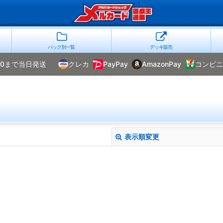
パック別一覧
デッキ販売
00まで当日発送
クレカ
PayPay
AmazonPay
コンビニ
表示順変更
絞り込む