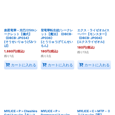
絞り込む
創星竜華－光巴/25thシ
登竜華転生紋/シークレ
エクス・ライゼオル/ス
ークレット【儀式】
ット【魔法】《DBCB-
ーパー【モンスター】
《DBCB-JP034》
JP036》
《DBCB-JP004》
[
そうせいりゅうげみつ
[
とうりゅうげてんせい
[
エクスライゼオル
]
ば
]
もん
]
180
円
(税込)
1,680
円
(税込)
180
円
(税込)
残り13点
残り1点
残り2点
カートに入れる
カートに入れる
カートに入れる
M∀LICE＜P＞Cheshire
M∀LICE＜P＞
M∀LICE＜C＞MTP－０
Cat/スーパー【モンス
Dormouse/スーパー
７/スーパー【罠】