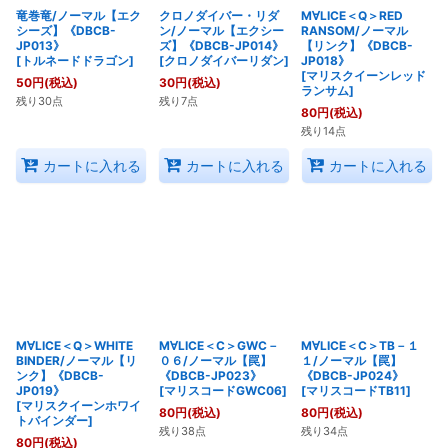
竜巻竜/ノーマル【エク
クロノダイバー・リダ
M∀LICE＜Q＞RED
シーズ】《DBCB-
ン/ノーマル【エクシー
RANSOM/ノーマル
JP013》
ズ】《DBCB-JP014》
【リンク】《DBCB-
[
トルネードドラゴン
]
[
クロノダイバーリダン
]
JP018》
[
マリスクイーンレッド
50
円
(税込)
30
円
(税込)
ランサム
]
残り30点
残り7点
80
円
(税込)
残り14点
カートに入れる
カートに入れる
カートに入れる
M∀LICE＜Q＞WHITE
M∀LICE＜C＞GWC－
M∀LICE＜C＞TB－１
BINDER/ノーマル【リ
０６/ノーマル【罠】
１/ノーマル【罠】
ンク】《DBCB-
《DBCB-JP023》
《DBCB-JP024》
JP019》
[
マリスコードGWC06
]
[
マリスコードTB11
]
[
マリスクイーンホワイ
80
円
(税込)
80
円
(税込)
トバインダー
]
残り38点
残り34点
80
円
(税込)