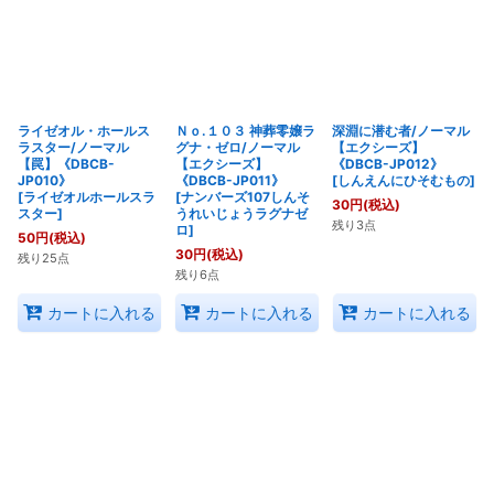
ライゼオル・ホールス
Ｎｏ.１０３ 神葬零嬢ラ
深淵に潜む者/ノーマル
ラスター/ノーマル
グナ・ゼロ/ノーマル
【エクシーズ】
【罠】《DBCB-
【エクシーズ】
《DBCB-JP012》
JP010》
《DBCB-JP011》
[
しんえんにひそむもの
]
[
ライゼオルホールスラ
[
ナンバーズ107しんそ
30
円
(税込)
スター
]
うれいじょうラグナゼ
残り3点
ロ
]
50
円
(税込)
30
円
(税込)
残り25点
残り6点
カートに入れる
カートに入れる
カートに入れる