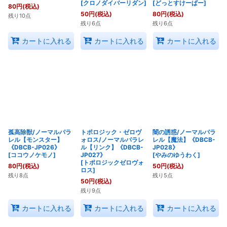
[
クロノダイバーリダン
]
[
どっとすけーぱー
]
80
円
(税込)
50
円
(税込)
80
円
(税込)
残り10点
残り6点
残り6点
カートに入れる
カートに入れる
カートに入れる
孤高除獣/ノーマルパラ
トポロジック・ゼロヴ
闇の誘惑/ノーマルパラ
レル【モンスター】
ォロス/ノーマルパラレ
レル【魔法】《DBCB-
《DBCB-JP026》
ル【リンク】《DBCB-
JP028》
[
ココウノケモノ
]
JP027》
[
やみのゆうわく
]
[
トポロジックゼロヴォ
80
円
(税込)
50
円
(税込)
ロス
]
残り8点
残り5点
50
円
(税込)
残り9点
カートに入れる
カートに入れる
カートに入れる