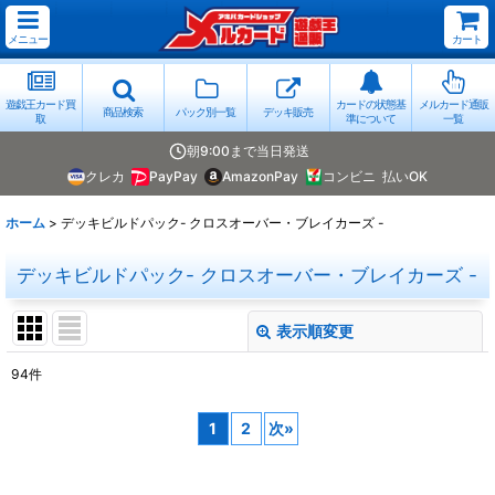
メニュー
カート
遊戯王カード買
カードの状態基
メルカード通販
商品検索
パック別一覧
デッキ販売
取
準について
一覧
朝9:00まで当日発送
クレカ
PayPay
AmazonPay
コンビニ
払いOK
ホーム
>
デッキビルドパック- クロスオーバー・ブレイカーズ -
デッキビルドパック- クロスオーバー・ブレイカーズ -
表示順変更
閉じる
94
件
表示数
:
1
2
次
»
並び順
: