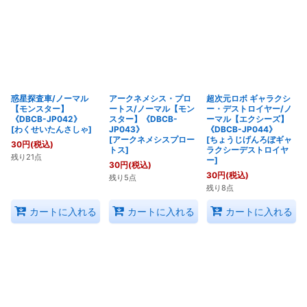
惑星探査車/ノーマル
アークネメシス・プロ
超次元ロボ ギャラクシ
【モンスター】
ートス/ノーマル【モン
ー・デストロイヤー/ノ
《DBCB-JP042》
スター】《DBCB-
ーマル【エクシーズ】
[
わくせいたんさしゃ
]
JP043》
《DBCB-JP044》
[
アークネメシスプロー
[
ちょうじげんろぼギャ
30
円
(税込)
トス
]
ラクシーデストロイヤ
残り21点
ー
]
30
円
(税込)
30
円
(税込)
残り5点
残り8点
カートに入れる
カートに入れる
カートに入れる