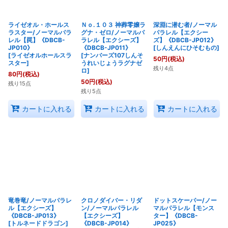
ライゼオル・ホールス
Ｎｏ.１０３ 神葬零嬢ラ
深淵に潜む者/ノーマル
ラスター/ノーマルパラ
グナ・ゼロ/ノーマルパ
パラレル【エクシー
レル【罠】《DBCB-
ラレル【エクシーズ】
ズ】《DBCB-JP012》
JP010》
《DBCB-JP011》
[
しんえんにひそむもの
]
[
ライゼオルホールスラ
[
ナンバーズ107しんそ
50
円
(税込)
スター
]
うれいじょうラグナゼ
残り4点
ロ
]
80
円
(税込)
50
円
(税込)
残り15点
残り5点
カートに入れる
カートに入れる
カートに入れる
竜巻竜/ノーマルパラレ
クロノダイバー・リダ
ドットスケーパー/ノー
ル【エクシーズ】
ン/ノーマルパラレル
マルパラレル【モンス
《DBCB-JP013》
【エクシーズ】
ター】《DBCB-
[
トルネードドラゴン
]
《DBCB-JP014》
JP025》