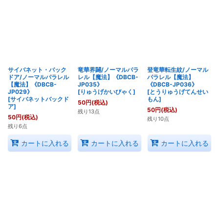
サイバネット・バック
竜華界闢/ノーマルパラ
登竜華転生紋/ノーマル
ドア/ノーマルパラレル
レル【魔法】《DBCB-
パラレル【魔法】
【魔法】《DBCB-
JP035》
《DBCB-JP036》
JP029》
[
りゅうげかいびゃく
]
[
とうりゅうげてんせい
[
サイバネットバックド
もん
]
50
円
(税込)
ア
]
50
円
(税込)
残り13点
50
円
(税込)
残り10点
残り6点
カートに入れる
カートに入れる
カートに入れる