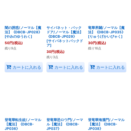
闇の誘惑/ノーマル【魔
サイバネット・バック
竜華界闢/ノーマル【魔
法】《DBCB-JP028》
ドア/ノーマル【魔法】
法】《DBCB-JP035》
[
やみのゆうわく
]
《DBCB-JP029》
[
りゅうげかいびゃく
]
[
サイバネットバックド
50
円
(税込)
30
円
(税込)
ア
]
残り9点
残り16点
30
円
(税込)
残り3点
カートに入れる
カートに入れる
カートに入れる
登竜華転生紋/ノーマル
登竜華恐ロウ門/ノーマ
登竜華海瀧門/ノーマル
【魔法】《DBCB-
ル【魔法】《DBCB-
【魔法】《DBCB-
JP036》
JP037》
JP038》