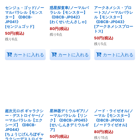
センジュ・ゴッド/ノー
惑星探査車/ノーマルパ
アークネメシス・プロ
マルパラレル【モンス
ラレル【モンスター】
ートス/ノーマルパラレ
ター】《DBCB-
《DBCB-JP042》
ル【モンスター】
JP041》
[
わくせいたんさしゃ
]
《DBCB-JP043》
[
センジュゴッド
]
[
アークネメシスプロー
80
円
(税込)
トス
]
50
円
(税込)
残り6点
50
円
(税込)
残り6点
残り5点
カートに入れる
カートに入れる
カートに入れる
超次元ロボ ギャラクシ
星神器デミウルギア/ノ
ノード・ライゼオル/ノ
ー・デストロイヤー/ノ
ーマルパラレル【リン
ーマル【モンスター】
ーマルパラレル【エク
ク】《DBCB-JP045》
《DBCB-JP002》
シーズ】《DBCB-
[
せいしんきデミウルギ
[
ノードライゼオル
]
JP044》
ア
]
80
円
(税込)
[
ちょうじげんろぼギャ
50
円
(税込)
残り15点
ラクシーデストロイヤ