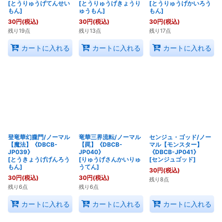
[
とうりゅうげてんせい
[
とうりゅうげきょうり
[
とうりゅうげかいろう
もん
]
ゅうもん
]
もん
]
30
円
(税込)
30
円
(税込)
30
円
(税込)
残り19点
残り13点
残り17点
カートに入れる
カートに入れる
カートに入れる
登竜華幻朧門/ノーマル
竜華三界流転/ノーマル
センジュ・ゴッド/ノー
【魔法】《DBCB-
【罠】《DBCB-
マル【モンスター】
JP039》
JP040》
《DBCB-JP041》
[
とうきょうげげんろう
[
りゅうげさんかいりゅ
[
センジュゴッド
]
もん
]
うてん
]
30
円
(税込)
30
円
(税込)
30
円
(税込)
残り8点
残り6点
残り6点
カートに入れる
カートに入れる
カートに入れる