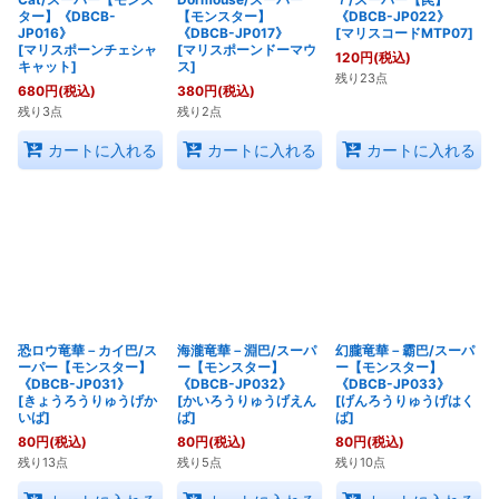
ター】《DBCB-
【モンスター】
《DBCB-JP022》
JP016》
《DBCB-JP017》
[
マリスコードMTP07
]
[
マリスポーンチェシャ
[
マリスポーンドーマウ
120
円
(税込)
キャット
]
ス
]
残り23点
680
円
(税込)
380
円
(税込)
残り3点
残り2点
カートに入れる
カートに入れる
カートに入れる
恐ロウ竜華－カイ巴/ス
海瀧竜華－淵巴/スーパ
幻朧竜華－霸巴/スーパ
ーパー【モンスター】
ー【モンスター】
ー【モンスター】
《DBCB-JP031》
《DBCB-JP032》
《DBCB-JP033》
[
きょうろうりゅうげか
[
かいろうりゅうげえん
[
げんろうりゅうげはく
いば
]
ば
]
ば
]
80
円
(税込)
80
円
(税込)
80
円
(税込)
残り13点
残り5点
残り10点