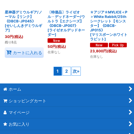
星神器デミウルギア/ノ
〔特価品〕ライゼオ
☆アジア☆M∀LICE＜P
ーマル【リンク】
ル・デッドネーダー/ウ
＞White Rabbit/25th
《DBCB-JP045》
ルトラ【エクシーズ】
シークレット【モンス
[
せいしんきデミウルギ
《DBCB-JP007》
ター】《DBCB-
ア
]
[
ライゼオルデッドネー
JP015》
ダー
]
[
マリスポーンホワイト
30
円
(税込)
ラビット
]
残り8点
50
円
(税込)
23,800
円
(税込)
在庫なし
カートに入れる
在庫なし
1
2
次
»
ホーム
ショッピングカート
マイページ
お気に入り